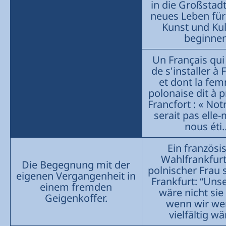
in die Großstad
neues Leben für
Kunst und Kul
beginnen
Un Français qui 
de s'installer à 
et dont la fe
polonaise dit à 
Francfort : « Notr
serait pas elle
nous éti
Ein französi
Wahlfrankfurt
Die Begegnung mit der
polnischer Frau 
eigenen Vergangenheit in
Frankfurt: “Uns
einem fremden
wäre nicht sie 
Geigenkoffer.
wenn wir we
vielfältig wä