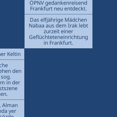
ÖPNV gedankenreisend
Frankfurt neu entdeckt.
Das elfjährige Mädchen
Nabaa aus dem Irak lebt
zurzeit einer
Geflüchteteneinrichtung
in Frankfurt.
er Keltin
sche
gehen den
 sog.
um in der
stszene
sen.
ı, Alman
nda yer
 sözde