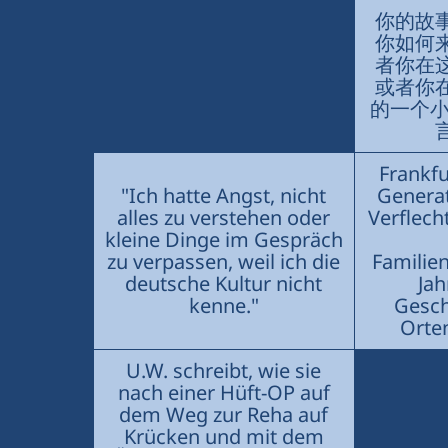
你的故
你如何
者你在
或者你
的一个小插
Frankfu
"Ich hatte Angst, nicht
Generat
alles zu verstehen oder
Verflech
kleine Dinge im Gespräch
zu verpassen, weil ich die
Familie
deutsche Kultur nicht
Jah
kenne."
Gesch
Orten
U.W. schreibt, wie sie
nach einer Hüft-OP auf
dem Weg zur Reha auf
Krücken und mit dem