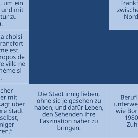
t, um ein
Frankf
 und mit
zwisch
tur zu
Nord
.
a choisi
Francfort
mme est
propos de
e ville ne
-même si
…
scher
Die Stadt innig lieben,
er mit
Berufl
ohne sie je gesehen zu
sagt über
unterweg
haben, und dafür Leben,
ere Stadt
wie Bor
den Sehenden ihre
selbst,
1980
Faszination näher zu
niger
Zuh
bringen.
ren.“