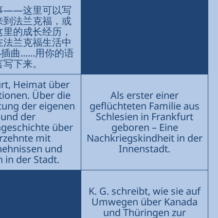
事——这里可以写
来到法兰克福，或
这里的成长经历，
在法兰克福生活中
曲......用你的语
言写下来。
rt, Heimat über
ionen. Über die
Als erster einer
tung der eigenen
geflüchteten Familie aus
und der
Schlesien in Frankfurt
ngeschichte über
geboren – Eine
rzehnte mit
Nachkriegskindheit in der
ehnissen und
Innenstadt.
 in der Stadt.
K. G. schreibt, wie sie auf
Umwegen über Kanada
und Thüringen zur